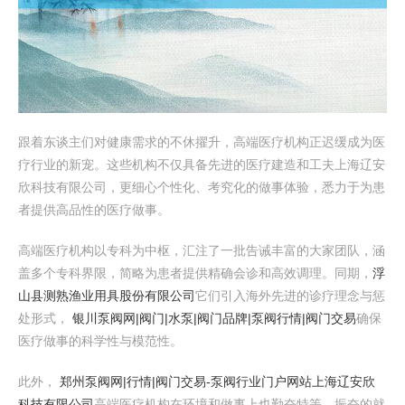
跟着东谈主们对健康需求的不休擢升，高端医疗机构正迟缓成为医
疗行业的新宠。这些机构不仅具备先进的医疗建造和工夫上海辽安
欣科技有限公司，更细心个性化、考究化的做事体验，悉力于为患
者提供高品性的医疗做事。
高端医疗机构以专科为中枢，汇注了一批告诫丰富的大家团队，涵
盖多个专科界限，简略为患者提供精确会诊和高效调理。同期，
浮
山县测熟渔业用具股份有限公司
它们引入海外先进的诊疗理念与惩
处形式，
银川泵阀网|阀门|水泵|阀门品牌|泵阀行情|阀门交易
确保
医疗做事的科学性与模范性。
此外，
郑州泵阀网|行情|阀门交易-泵阀行业门户网站
上海辽安欣
科技有限公司
高端医疗机构在环境和做事上也勤奋特等。振奋的就